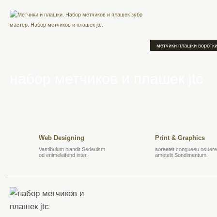
метчики плашки воротк
набор метчиков и плашек jtc
Web Designing
Print & Graphics
Vestibulum blandit Sedeuism
aoreetet congueeu osuere 
od enimeleifend inter.
ametelit Sondimentum.