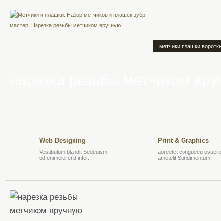
метчики плашки воротк
нарезка резьбы метчиком вр
Web Designing
Print & Graphics
Vestibulum blandit Sedeuism
aoreetet congueeu osuere 
od enimeleifend inter.
ametelit Sondimentum.