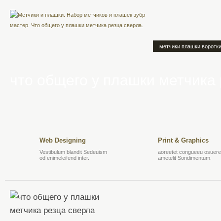
метчики плашки воротк
что общего у плашки метчика
Web Designing
Print & Graphics
Vestibulum blandit Sedeuism
aoreetet congueeu osuere 
od enimeleifend inter.
ametelit Sondimentum.