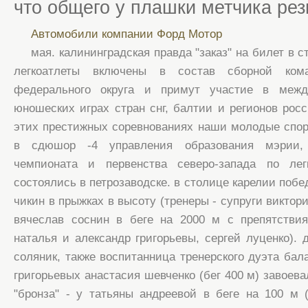
что общего у плашки метчика рез
Автомобили компании Форд Мотор
мая. калининградская правда "заказ" на билет в с
легкоатлеты включены в состав сборной кома
федерального округа и примут участие в межд
юношеских играх стран снг, балтии и регионов росс
этих престижных соревнованиях наши молодые спо
в сдюшор -4 управления образования мэрии,
чемпионата и первенства северо-запада по лег
состоялись в петрозаводске. в столице карелии поб
чикин в прыжках в высоту (тренеры - супруги виктор
вячеслав соснин в беге на 2000 м с препятствия
наталья и александр григорьевы, сергей луценко). 
соляник, также воспитанница тренерского дуэта бал
григорьевых анастасия шевченко (бег 400 м) завоев
"бронза" - у татьяны андреевой в беге на 100 м (